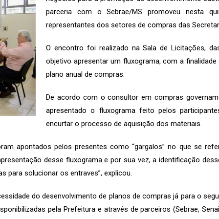
parceria com o Sebrae/MS promoveu nesta quin
representantes dos setores de compras das Secretari
O encontro foi realizado na Sala de Licitações, da
objetivo apresentar um fluxograma, com a finalidad
plano anual de compras.
De acordo com o consultor em compras governament
apresentado o fluxograma feito pelos participan
encurtar o processo de aquisição dos materiais.
oram apontados pelos presentes como “gargalos” no que se refere
presentação desse fluxograma e por sua vez, a identificação des
 para solucionar os entraves”, explicou.
cessidade do desenvolvimento de planos de compras já para o seg
sponibilizadas pela Prefeitura e através de parceiros (Sebrae, Senai