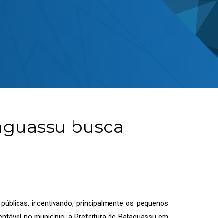
taguassu busca
públicas, incentivando, principalmente os pequenos
tável no município, a Prefeitura de Bataguassu em