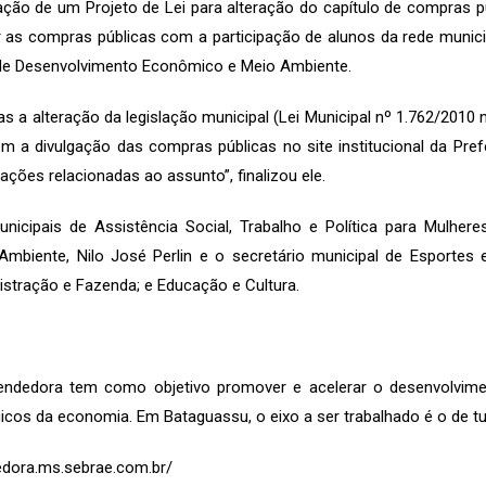
ão de um Projeto de Lei para alteração do capítulo de compras pú
r as compras públicas com a participação de alunos da rede municipa
 de Desenvolvimento Econômico e Meio Ambiente.
s a alteração da legislação municipal (Lei Municipal nº 1.762/2010 
a divulgação das compras públicas no site institucional da Prefe
ões relacionadas ao assunto”, finalizou ele.
nicipais de Assistência Social, Trabalho e Política para Mulher
biente, Nilo José Perlin e o secretário municipal de Esportes e
istração e Fazenda; e Educação e Cultura.
ndedora tem como objetivo promover e acelerar o desenvolvimen
icos da economia. Em Bataguassu, o eixo a ser trabalhado é o de tu
edora.ms.sebrae.com.br/