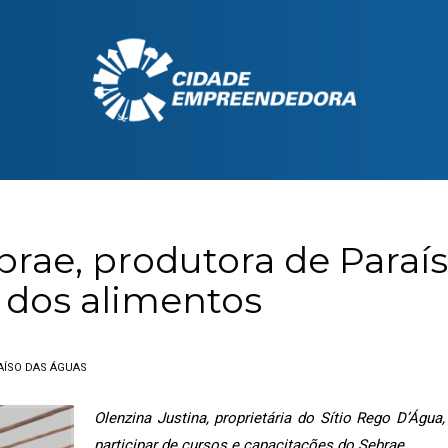
rae, produtora de Paraí
 dos alimentos
AÍSO DAS ÁGUAS
Olenzina Justina, proprietária do Sítio Rego D’Ág
participar de cursos e capacitações do Sebrae