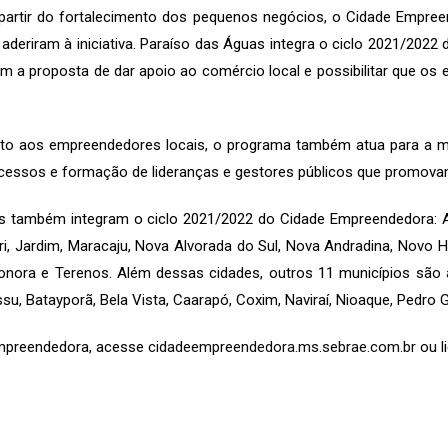
a partir do fortalecimento dos pequenos negócios, o Cidade Empr
aderiram à iniciativa. Paraíso das Águas integra o ciclo 2021/2022 
m a proposta de dar apoio ao comércio local e possibilitar que
ento aos empreendedores locais, o programa também atua para a m
processos e formação de lideranças e gestores públicos que promo
os também integram o ciclo 2021/2022 do Cidade Empreendedora: 
i, Jardim, Maracaju, Nova Alvorada do Sul, Nova Andradina, Novo Ho
, Sonora e Terenos. Além dessas cidades, outros 11 municípios s
u, Batayporã, Bela Vista, Caarapó, Coxim, Naviraí, Nioaque, Pedro 
Empreendedora, acesse
cidadeempreendedora.ms.sebrae.com.br
ou l