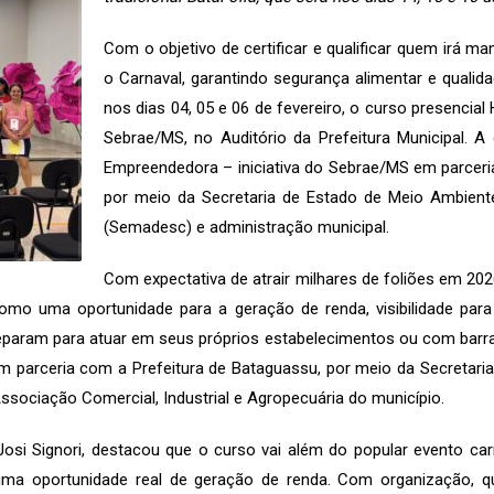
Com o objetivo de certificar e qualificar quem irá ma
o Carnaval, garantindo segurança alimentar e qualid
nos dias 04, 05 e 06 de fevereiro, o curso presencia
Sebrae/MS, no Auditório da Prefeitura Municipal. 
Empreendedora – iniciativa do Sebrae/MS em parcer
por meio da Secretaria de Estado de Meio Ambiente
(Semadesc) e administração municipal.
Com expectativa de atrair milhares de foliões em 20
como uma oportunidade para a geração de renda, visibilidade par
eparam para atuar em seus próprios estabelecimentos ou com barr
 em parceria com a Prefeitura de Bataguassu, por meio da Secreta
ssociação Comercial, Industrial e Agropecuária do município.
Josi Signori, destacou que o curso vai além do popular evento ca
 uma oportunidade real de geração de renda. Com organização, q