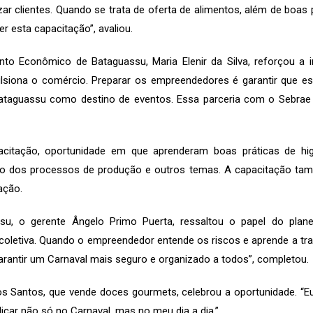
zar clientes. Quando se trata de oferta de alimentos, além de boas p
r esta capacitação”, avaliou.
nto Econômico de Bataguassu, Maria Elenir da Silva, reforçou a i
lsiona o comércio. Preparar os empreendedores é garantir que e
aguassu como destino de eventos. Essa parceria com o Sebrae é
acitação, oportunidade em que aprenderam boas práticas de hi
o dos processos de produção e outros temas. A capacitação tam
ação.
ssu, o gerente Ângelo Primo Puerta, ressaltou o papel do plan
e coletiva. Quando o empreendedor entende os riscos e aprende a tr
garantir um Carnaval mais seguro e organizado a todos”, completou.
dos Santos, que vende doces gourmets, celebrou a oportunidade. “E
icar não só no Carnaval, mas no meu dia a dia.”