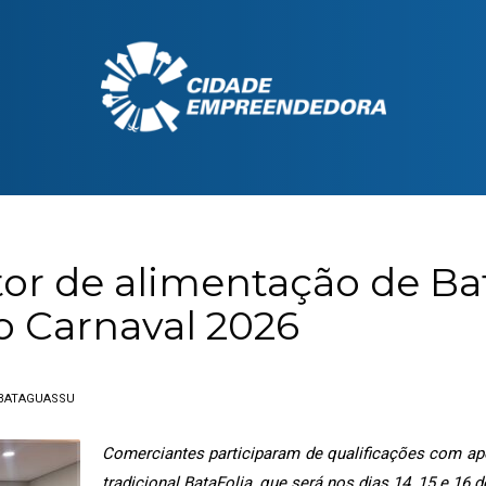
tor de alimentação de B
o Carnaval 2026
BATAGUASSU
Comerciantes participaram de qualificações com apo
tradicional BataFolia, que será nos dias 14, 15 e 16 d