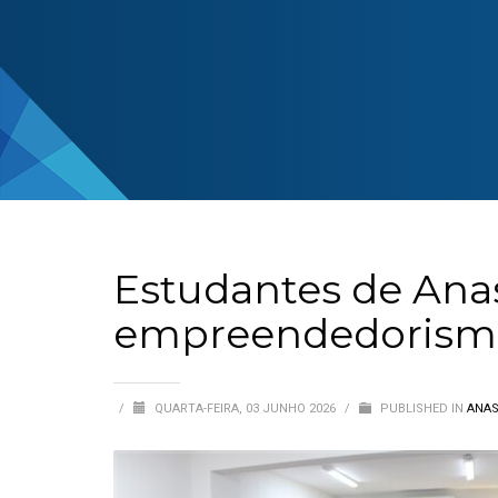
Estudantes de Anas
empreendedorismo
/
QUARTA-FEIRA, 03 JUNHO 2026
/
PUBLISHED IN
ANAS