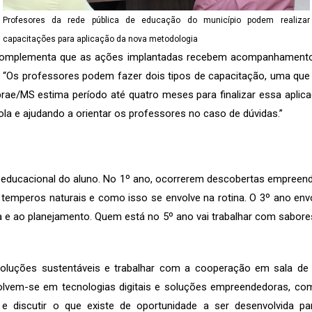
Profesores da rede pública de educação do município podem realizar
capacitações para aplicação da nova metodologia
o, complementa que as ações implantadas recebem acompanhamento
. “Os professores podem fazer dois tipos de capacitação, uma qu
brae/MS estima período até quatro meses para finalizar essa apli
 e ajudando a orientar os professores no caso de dúvidas.”
 educacional do aluno. No 1º ano, ocorrerem descobertas empreende
e temperos naturais e como isso se envolve na rotina. O 3º ano en
ura e ao planejamento. Quem está no 5º ano vai trabalhar com sabores
luções sustentáveis e trabalhar com a cooperação em sala de 
olvem-se em tecnologias digitais e soluções empreendedoras, c
 e discutir o que existe de oportunidade a ser desenvolvida p