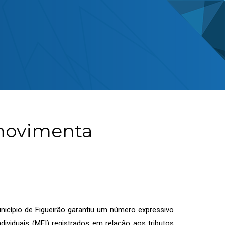
 movimenta
icípio de Figueirão garantiu um número expressivo
viduais (MEI) registrados em relação aos tributos