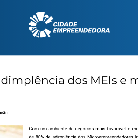
nadimplência dos MEIs e
EIRÃO
Com um ambiente de negócios mais favorável, o mun
de 80% de adimplência dos Microempreendedores Indi