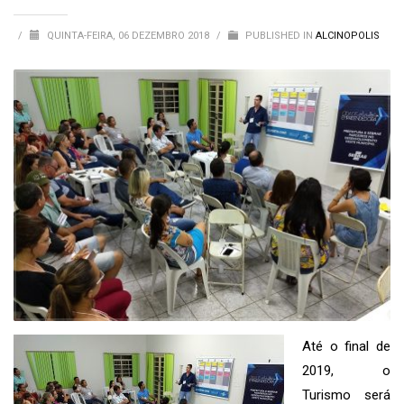
/
QUINTA-FEIRA, 06 DEZEMBRO 2018
/
PUBLISHED IN
ALCINOPOLIS
Até o final de
2019, o
Turismo será