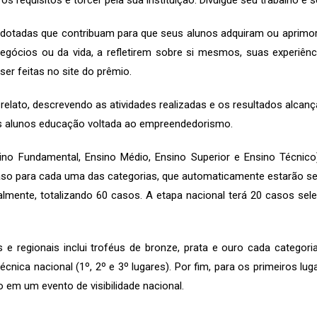
requisitos e torcer pela sua instituição. Divulgue seu trabalho e 
dotadas que contribuam para que seus alunos adquiram ou aprimor
egócios ou da vida, a refletirem sobre si mesmos, suas experiê
ser feitas no site do prêmio.
relato, descrevendo as atividades realizadas e os resultados alcan
us alunos educação voltada ao empreendedorismo.
no Fundamental, Ensino Médio, Ensino Superior e Ensino Técnico) 
aso para cada uma das categorias, que automaticamente estarão sel
almente, totalizando 60 casos. A etapa nacional terá 20 casos s
s e regionais inclui troféus de bronze, prata e ouro cada categor
écnica nacional (1º, 2º e 3º lugares). Por fim, para os primeiros l
 em um evento de visibilidade nacional.