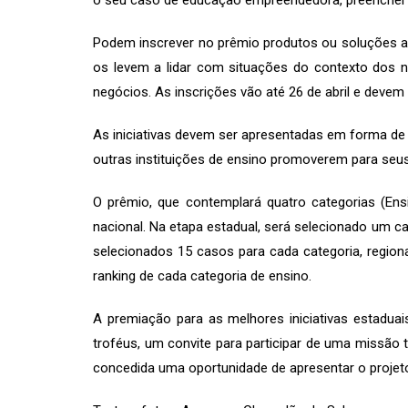
o seu caso de educação empreendedora, preencher os 
Podem inscrever no prêmio produtos ou soluções a
os levem a lidar com situações do contexto dos n
negócios. As inscrições vão até 26 de abril e devem 
As iniciativas devem ser apresentadas em forma de 
outras instituições de ensino promoverem para se
O prêmio, que contemplará quatro categorias (Ensi
nacional. Na etapa estadual, será selecionado um c
selecionados 15 casos para cada categoria, region
ranking de cada categoria de ensino.
A premiação para as melhores iniciativas estaduai
troféus, um convite para participar de uma missão t
concedida uma oportunidade de apresentar o projeto