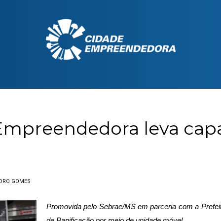
mpreendedora leva capac
DRO GOMES
Promovida pelo Sebrae/MS em parceria com a Prefeitu
de Panificação por meio de unidade móvel