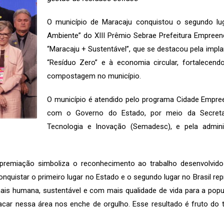
O município de Maracaju conquistou o segundo luga
Ambiente” do XIII Prêmio Sebrae Prefeitura Empreen
“Maracaju + Sustentável”, que se destacou pela impla
“Resíduo Zero” e à economia circular, fortalecend
compostagem no município.
O município é atendido pelo programa Cidade Empre
com o Governo do Estado, por meio da Secretari
Tecnologia e Inovação (Semadesc), e pela admini
 premiação simboliza o reconhecimento ao trabalho desenvolvido
quistar o primeiro lugar no Estado e o segundo lugar no Brasil re
ais humana, sustentável e com mais qualidade de vida para a pop
acar nessa área nos enche de orgulho. Esse resultado é fruto do