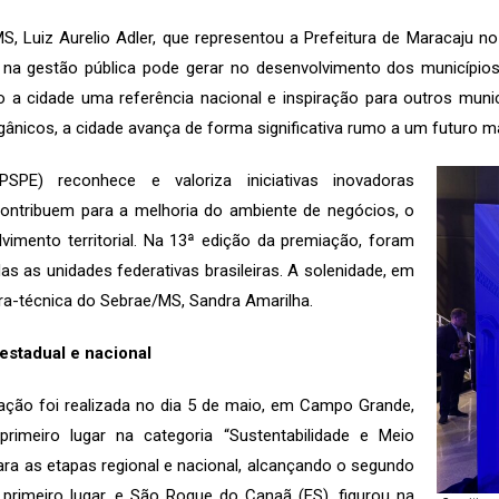
MS, Luiz Aurelio Adler, que representou a Prefeitura de Maracaju n
a gestão pública pode gerar no desenvolvimento dos municípios. 
a cidade uma referência nacional e inspiração para outros municí
gânicos, a cidade avança de forma significativa rumo a um futuro ma
SPE) reconhece e valoriza iniciativas inovadoras
contribuem para a melhoria do ambiente de negócios, o
imento territorial. Na 13ª edição da premiação, foram
das as unidades federativas brasileiras. A solenidade, em
ora-técnica do Sebrae/MS, Sandra Amarilha.
estadual e nacional
ação foi realizada no dia 5 de maio, em Campo Grande,
rimeiro lugar na categoria “Sustentabilidade e Meio
ra as etapas regional e nacional, alcançando o segundo
o primeiro lugar, e São Roque do Canaã (ES), figurou na