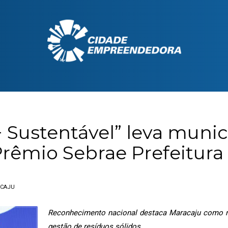
+ Sustentável” leva muni
 Prêmio Sebrae Prefeitu
CAJU
Reconhecimento nacional destaca Maracaju como ref
gestão de resíduos sólidos