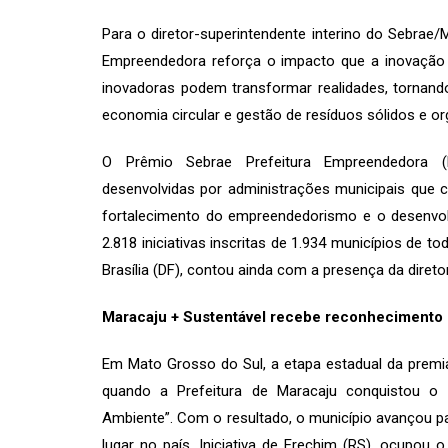
Para o diretor-superintendente interino do Sebrae/
Empreendedora reforça o impacto que a inovação n
inovadoras podem transformar realidades, tornando 
economia circular e gestão de resíduos sólidos e or
O Prêmio Sebrae Prefeitura Empreendedora (P
desenvolvidas por administrações municipais que 
fortalecimento do empreendedorismo e o desenvolv
2.818 iniciativas inscritas de 1.934 municípios de to
Brasília (DF), contou ainda com a presença da diret
Maracaju + Sustentável recebe reconhecimento 
Em Mato Grosso do Sul, a etapa estadual da premi
quando a Prefeitura de Maracaju conquistou o p
Ambiente”. Com o resultado, o município avançou pa
lugar no país. Iniciativa de Erechim (RS), ocupou 