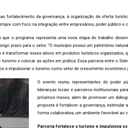
s ao fortalecimento da governança, à organização da oferta turísti
 sempre com foco na integração entre empresários, poder público e
 que o programa representa uma nova etapa do trabalho desenvo
ongo prazo para o setor. “O município possui um patrimônio natural 
o é transformar esses ativos em produtos turísticos organizados, qu
do turismo e colocar as ações em prática. Essa parceria entre o Sebr
s e impulsionar o turismo como vetor de crescimento econômico pa
O evento reuniu representantes do poder públ
lideranças locais e parceiros institucionais p
próximos meses, além de promover um diálogo
proposta é fortalecer a governança, estimular a
forma colaborativa, um ambiente favorável ao c
Parceria fortalece o turismo e impulsiona 