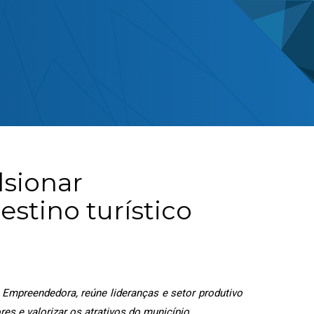
lsionar
stino turístico
 Empreendedora, reúne lideranças e setor produtivo
res e valorizar os atrativos do município