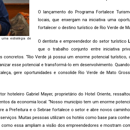
O lançamento do Programa Fortalece Turis
locais, que enxergam na iniciativa uma oport
fortalecer o destino turístico de Rio Verde de 
 uma estratégia de
O dentista e empreendedor do setor turístico
que o trabalho conjunto entre iniciativa pr
 concretos. “Rio Verde já possui um enorme potencial turístico, 
nizar esse potencial e transformá-lo em desenvolvimento. Quand
taleça, gere oportunidades e consolide Rio Verde de Mato Gro
etor hoteleiro Gabriel Mayer, proprietário do Hotel Oriente, ressal
ntos da economia local. “Nosso município tem um enorme potencial
tre a Prefeitura e o Sebrae fortalece o setor e abre novos caminhos
 serviços. Muitas pessoas utilizam os hotéis como base para conhece
vas como essa ampliam a visão dos empreendedores e mostram como