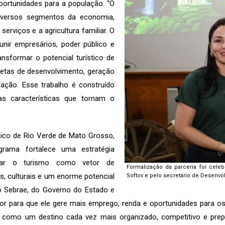
oportunidades para a população. “O
iversos segmentos da economia,
erviços e a agricultura familiar. O
unir empresários, poder público e
nsformar o potencial turístico de
etas de desenvolvimento, geração
lação. Esse trabalho é construído
as características que tornam o
ico de Rio Verde de Mato Grosso,
grama fortalece uma estratégia
onar o turismo como vetor de
Formalização da parceria foi cele
s, culturais e um enorme potencial
Softov e pelo secretário de Desenv
o Sebrae, do Governo do Estado e
or para que ele gere mais emprego, renda e oportunidades para o
 como um destino cada vez mais organizado, competitivo e prepar