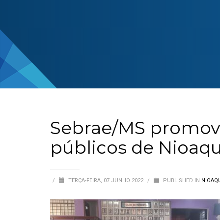
Sebrae/MS promove
públicos de Nioaq
/
TERÇA-FEIRA, 07 JUNHO 2022
/
PUBLISHED IN
NIOAQ