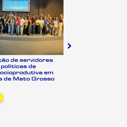
ão de servidores
Congresso dos 
políticas de
reúne liderança
socioprodutiva em
papel do Sebra
os de Mato Grosso
fortalecimento
pública
LEIA MAIS +