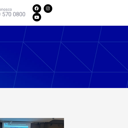
onosco
 570 0800