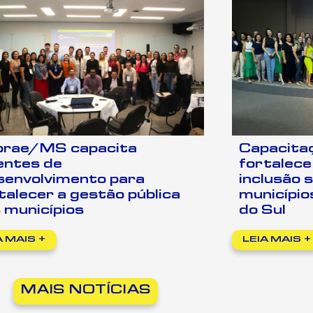
brae/MS capacita
Capacitaç
entes de
fortalece 
envolvimento para
inclusão 
talecer a gestão pública
municípi
 municípios
do Sul
A MAIS +
LEIA MAIS +
MAIS NOTÍCIAS