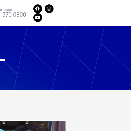
onosco
 570 0800
L