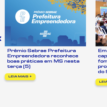
Prêmio Sebrae Prefeitura
Em
Empreendedora reconhece
cap
boas práticas em MS nesta
fom
terça (5)
pro
do 
LEIA MAIS +
LEI