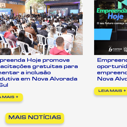
preenda Hoje promove
Empreend
acitações gratuitas para
oportuni
entar a inclusão
empreend
dutiva em Nova Alvorada
Nova Alvo
Sul
LEIA MAIS +
A MAIS +
MAIS NOTÍCIAS