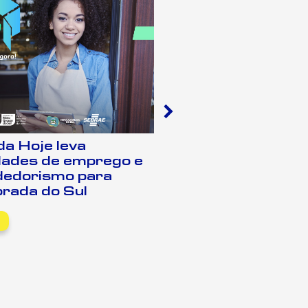
a Hoje leva
Cidade Empree
dades de emprego e
promove conexõ
edorismo para
empresários e i
rada do Sul
produtiva em N
do Sul
LEIA MAIS +