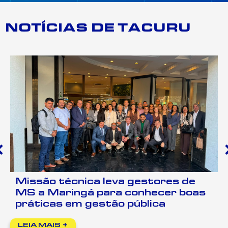
NOTÍCIAS DE TACURU
res de
Sebrae/MS impulsiona
er boas
oportunidades de negócio
municípios da região sul d
LEIA MAIS +