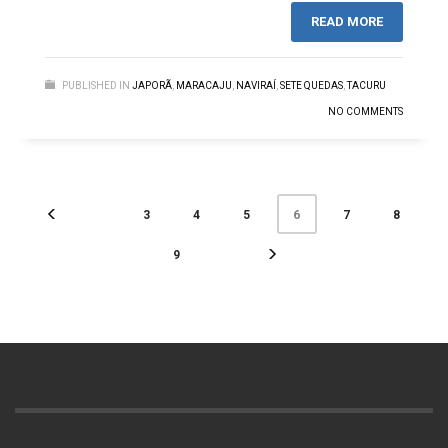
READ MORE
PUBLISHED IN
JAPORÃ
,
MARACAJU
,
NAVIRAÍ
,
SETE QUEDAS
,
TACURU
NO COMMENTS
3
4
5
7
8
6
9