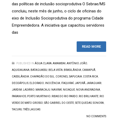
das políticas de inclusão socioprodutiva O Sebrae/MS
concluiu, neste mês de junho, o ciclo de oficinas do
eixo de Inclusão Socioprodutiva do programa Cidade
Empreendedora. A iniciativa que capacitou servidores
das
READ MORE
PUBLISHED IN
ÁGUA CLARA
,
AMAMBAI
,
ANTÔNIO JOÃO
,
AQUIDAUANA
,
BATAGUASSU
,
BELA VISTA
,
BRASILÂNDIA
,
CAMAPUÃ
,
CASSILÂNDIA
,
CHAPADÃO DO SUL
,
CORONEL SAPUCAIA
,
COSTA RICA
,
DEODÁPOLIS
,
ELDORADO
,
INOCÊNCIA
,
ITAQUIRAÍ
,
JAPORÃ
,
JARAGUARI
,
JARDIM
,
LADÁRIO
,
MARACAJU
,
NAVIRAÍ
,
NIOAQUE
,
NOVA ANDRADINA
,
PARANHOS
,
PORTO MURTINHO
,
RIBAS DO RIO PARDO
,
RIO BRILHANTE
,
RIO
VERDE DE MATO GROSSO
,
SÃO GABRIEL DO OESTE
,
SETE QUEDAS
,
SONORA
,
TACURU
,
TRÊS LAGOAS
NO COMMENTS