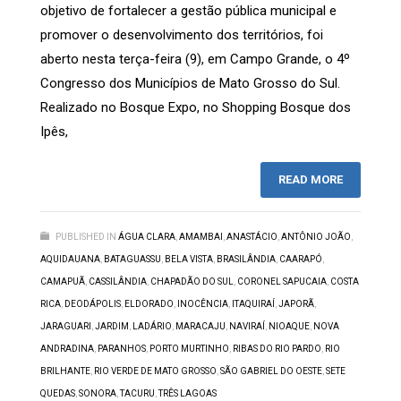
objetivo de fortalecer a gestão pública municipal e
promover o desenvolvimento dos territórios, foi
aberto nesta terça-feira (9), em Campo Grande, o 4º
Congresso dos Municípios de Mato Grosso do Sul.
Realizado no Bosque Expo, no Shopping Bosque dos
Ipês,
READ MORE
PUBLISHED IN
ÁGUA CLARA
,
AMAMBAI
,
ANASTÁCIO
,
ANTÔNIO JOÃO
,
AQUIDAUANA
,
BATAGUASSU
,
BELA VISTA
,
BRASILÂNDIA
,
CAARAPÓ
,
CAMAPUÃ
,
CASSILÂNDIA
,
CHAPADÃO DO SUL
,
CORONEL SAPUCAIA
,
COSTA
RICA
,
DEODÁPOLIS
,
ELDORADO
,
INOCÊNCIA
,
ITAQUIRAÍ
,
JAPORÃ
,
JARAGUARI
,
JARDIM
,
LADÁRIO
,
MARACAJU
,
NAVIRAÍ
,
NIOAQUE
,
NOVA
ANDRADINA
,
PARANHOS
,
PORTO MURTINHO
,
RIBAS DO RIO PARDO
,
RIO
BRILHANTE
,
RIO VERDE DE MATO GROSSO
,
SÃO GABRIEL DO OESTE
,
SETE
QUEDAS
,
SONORA
,
TACURU
,
TRÊS LAGOAS