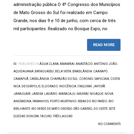
administração pública O 4º Congresso dos Municípios
de Mato Grosso do Sul foi realizado em Campo
Grande, nos dias 9 e 10 de junho, com cerca de três
mil participantes. Realizado no Bosque Expo, no
READ MORE
PUBLISHED IN
ÁGUA CLARA
,
AMAMBAI
,
ANASTÁCIO
,
ANTÔNIO JOÃO
,
AQUIDAUANA
,
BATAGUASSU
,
BELA VISTA
,
BRASILÂNDIA
,
CAARAPÓ
,
CAMAPUÃ
,
CASSILÂNDIA
,
CHAPADÃO DO SUL
,
CORONEL SAPUCAIA
,
COSTA
RICA
,
DEODÁPOLIS
,
ELDORADO
,
INOCÊNCIA
,
ITAQUIRAÍ
,
JAPORÃ
,
JARAGUARI
,
JARDIM
,
LADÁRIO
,
MARACAJU
,
NAVIRAÍ
,
NIOAQUE
,
NOVA
ANDRADINA
,
PARANHOS
,
PORTO MURTINHO
,
RIBAS DO RIO PARDO
,
RIO
BRILHANTE
,
RIO VERDE DE MATO GROSSO
,
SÃO GABRIEL DO OESTE
,
SETE
QUEDAS
,
SONORA
,
TACURU
,
TRÊS LAGOAS
NO COMMENTS