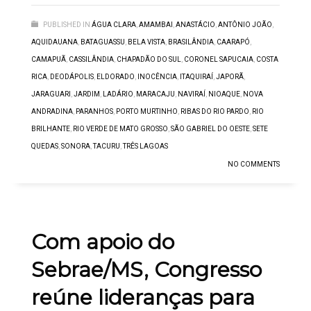
PUBLISHED IN
ÁGUA CLARA
,
AMAMBAI
,
ANASTÁCIO
,
ANTÔNIO JOÃO
,
AQUIDAUANA
,
BATAGUASSU
,
BELA VISTA
,
BRASILÂNDIA
,
CAARAPÓ
,
CAMAPUÃ
,
CASSILÂNDIA
,
CHAPADÃO DO SUL
,
CORONEL SAPUCAIA
,
COSTA
RICA
,
DEODÁPOLIS
,
ELDORADO
,
INOCÊNCIA
,
ITAQUIRAÍ
,
JAPORÃ
,
JARAGUARI
,
JARDIM
,
LADÁRIO
,
MARACAJU
,
NAVIRAÍ
,
NIOAQUE
,
NOVA
ANDRADINA
,
PARANHOS
,
PORTO MURTINHO
,
RIBAS DO RIO PARDO
,
RIO
BRILHANTE
,
RIO VERDE DE MATO GROSSO
,
SÃO GABRIEL DO OESTE
,
SETE
QUEDAS
,
SONORA
,
TACURU
,
TRÊS LAGOAS
NO COMMENTS
Com apoio do
Sebrae/MS, Congresso
reúne lideranças para