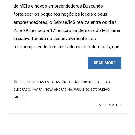
de MEI’s e novos empreendedores Buscando
fortalecer os pequenos negócios locais e seus
empreendedores, o Sebrae/MS realiza entre os dias
25 e 29 de maio a 17° edição da Semana do MEI: uma
iniciativa focada no desenvolvimento dos
microempreendedores individuais de todo o país, que
READ MORE
PUBLISHED IN
AMAMBAI
,
ANTÔNIO JOÃO
,
CORONEL SAPUCAIA
,
ELDORADO
,
NAVIRAÍ
,
NOVA ANDRADINA
,
PARANHOS
,
SETE QUEDAS
,
TACURU
NO COMMENTS