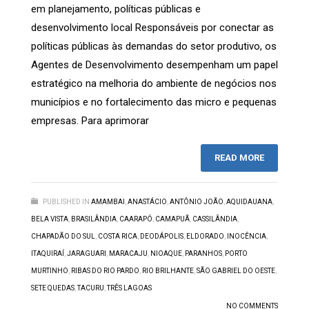
em planejamento, políticas públicas e
desenvolvimento local Responsáveis por conectar as
políticas públicas às demandas do setor produtivo, os
Agentes de Desenvolvimento desempenham um papel
estratégico na melhoria do ambiente de negócios nos
municípios e no fortalecimento das micro e pequenas
empresas. Para aprimorar
READ MORE
PUBLISHED IN
AMAMBAI
,
ANASTÁCIO
,
ANTÔNIO JOÃO
,
AQUIDAUANA
,
BELA VISTA
,
BRASILÂNDIA
,
CAARAPÓ
,
CAMAPUÃ
,
CASSILÂNDIA
,
CHAPADÃO DO SUL
,
COSTA RICA
,
DEODÁPOLIS
,
ELDORADO
,
INOCÊNCIA
,
ITAQUIRAÍ
,
JARAGUARI
,
MARACAJU
,
NIOAQUE
,
PARANHOS
,
PORTO
MURTINHO
,
RIBAS DO RIO PARDO
,
RIO BRILHANTE
,
SÃO GABRIEL DO OESTE
,
SETE QUEDAS
,
TACURU
,
TRÊS LAGOAS
NO COMMENTS