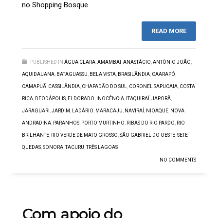
no Shopping Bosque
READ MORE
PUBLISHED IN
ÁGUA CLARA
,
AMAMBAI
,
ANASTÁCIO
,
ANTÔNIO JOÃO
,
AQUIDAUANA
,
BATAGUASSU
,
BELA VISTA
,
BRASILÂNDIA
,
CAARAPÓ
,
CAMAPUÃ
,
CASSILÂNDIA
,
CHAPADÃO DO SUL
,
CORONEL SAPUCAIA
,
COSTA
RICA
,
DEODÁPOLIS
,
ELDORADO
,
INOCÊNCIA
,
ITAQUIRAÍ
,
JAPORÃ
,
JARAGUARI
,
JARDIM
,
LADÁRIO
,
MARACAJU
,
NAVIRAÍ
,
NIOAQUE
,
NOVA
ANDRADINA
,
PARANHOS
,
PORTO MURTINHO
,
RIBAS DO RIO PARDO
,
RIO
BRILHANTE
,
RIO VERDE DE MATO GROSSO
,
SÃO GABRIEL DO OESTE
,
SETE
QUEDAS
,
SONORA
,
TACURU
,
TRÊS LAGOAS
NO COMMENTS
Com apoio do