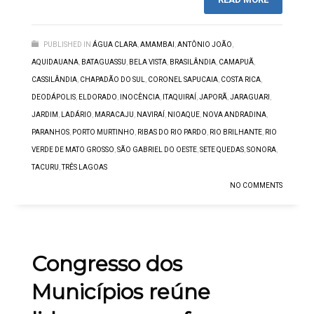
PUBLISHED IN
ÁGUA CLARA
,
AMAMBAI
,
ANTÔNIO JOÃO
,
AQUIDAUANA
,
BATAGUASSU
,
BELA VISTA
,
BRASILÂNDIA
,
CAMAPUÃ
,
CASSILÂNDIA
,
CHAPADÃO DO SUL
,
CORONEL SAPUCAIA
,
COSTA RICA
,
DEODÁPOLIS
,
ELDORADO
,
INOCÊNCIA
,
ITAQUIRAÍ
,
JAPORÃ
,
JARAGUARI
,
JARDIM
,
LADÁRIO
,
MARACAJU
,
NAVIRAÍ
,
NIOAQUE
,
NOVA ANDRADINA
,
PARANHOS
,
PORTO MURTINHO
,
RIBAS DO RIO PARDO
,
RIO BRILHANTE
,
RIO
VERDE DE MATO GROSSO
,
SÃO GABRIEL DO OESTE
,
SETE QUEDAS
,
SONORA
,
TACURU
,
TRÊS LAGOAS
NO COMMENTS
Congresso dos
Municípios reúne