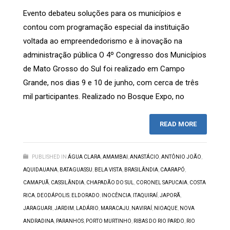
Evento debateu soluções para os municípios e
contou com programação especial da instituição
voltada ao empreendedorismo e à inovação na
administração pública O 4º Congresso dos Municípios
de Mato Grosso do Sul foi realizado em Campo
Grande, nos dias 9 e 10 de junho, com cerca de três
mil participantes. Realizado no Bosque Expo, no
READ MORE
PUBLISHED IN
ÁGUA CLARA
,
AMAMBAI
,
ANASTÁCIO
,
ANTÔNIO JOÃO
,
AQUIDAUANA
,
BATAGUASSU
,
BELA VISTA
,
BRASILÂNDIA
,
CAARAPÓ
,
CAMAPUÃ
,
CASSILÂNDIA
,
CHAPADÃO DO SUL
,
CORONEL SAPUCAIA
,
COSTA
RICA
,
DEODÁPOLIS
,
ELDORADO
,
INOCÊNCIA
,
ITAQUIRAÍ
,
JAPORÃ
,
JARAGUARI
,
JARDIM
,
LADÁRIO
,
MARACAJU
,
NAVIRAÍ
,
NIOAQUE
,
NOVA
ANDRADINA
,
PARANHOS
,
PORTO MURTINHO
,
RIBAS DO RIO PARDO
,
RIO