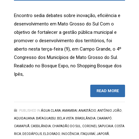
Encontro sedia debates sobre inovação, eficiência e
desenvolvimento em Mato Grosso do Sul Com o
objetivo de fortalecer a gestão pública municipal e
promover o desenvolvimento dos territórios, foi
aberto nesta terça-feira (9), em Campo Grande, o 4º
Congresso dos Municípios de Mato Grosso do Sul.
Realizado no Bosque Expo, no Shopping Bosque dos
Ipês,
READ MORE
PUBLISHED IN
ÁGUA CLARA
,
AMAMBAI
,
ANASTÁCIO
,
ANTÔNIO JOÃO
,
AQUIDAUANA
,
BATAGUASSU
,
BELA VISTA
,
BRASILÂNDIA
,
CAARAPÓ
,
CAMAPUÃ
,
CASSILÂNDIA
,
CHAPADÃO DO SUL
,
CORONEL SAPUCAIA
,
COSTA
RICA
,
DEODÁPOLIS
,
ELDORADO
,
INOCÊNCIA
,
ITAQUIRAÍ
,
JAPORÃ
,