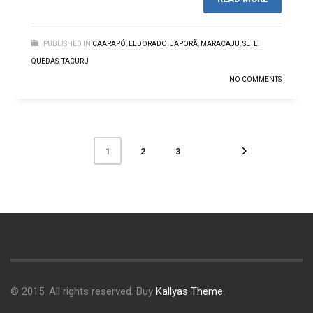
PUBLISHED IN
CAARAPÓ
,
ELDORADO
,
JAPORÃ
,
MARACAJU
,
SETE
QUEDAS
,
TACURU
NO COMMENTS
2
3
1
© 2015. All rights reserved. Buy
Kallyas Theme
.