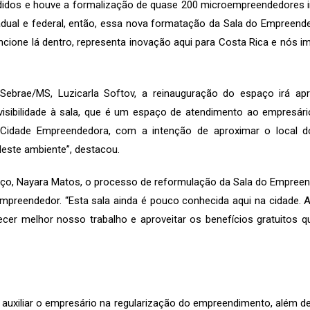
idos e houve a formalização de quase 200 microempreendedores in
ual e federal, então, essa nova formatação da Sala do Empreende
ione lá dentro, representa inovação aqui para Costa Rica e nós 
ebrae/MS, Luzicarla Softov, a reinauguração do espaço irá a
visibilidade à sala, que é um espaço de atendimento ao empresári
 Cidade Empreendedora, com a intenção de aproximar o local d
deste ambiente”, destacou.
ço, Nayara Matos, o processo de reformulação da Sala do Empreend
preendedor. “Esta sala ainda é pouco conhecida aqui na cidade. A
nhecer melhor nosso trabalho e aproveitar os benefícios gratuitos
auxiliar o empresário na regularização do empreendimento, além de