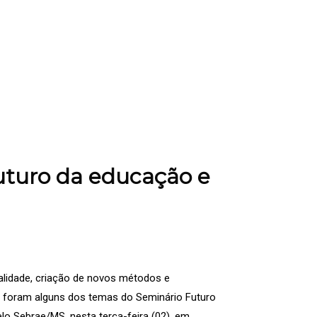
futuro da educação e
alidade, criação de novos métodos e
s foram alguns dos temas do Seminário Futuro
lo Sebrae/MS, nesta terça-feira (02), em