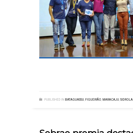
PUBLISHED IN
BATAGUASSU
,
FIGUEIRÃO
,
MARACAJU
,
SIDROLA