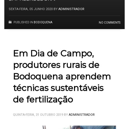
SEXTA-FEIRA, 05 JUNHO 2020
BY
ADMINISTRADOR
PUBLISHED IN
BODOQUENA
NO COMMENTS
Em Dia de Campo,
produtores rurais de
Bodoquena aprendem
técnicas sustentáveis
de fertilização
QUINTA-FEIRA, 31 OUTUBRO 2019
BY
ADMINISTRADOR