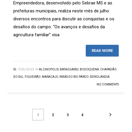
Empreendedora, desenvolvido pelo Sebrae MS e as
prefeituras municipais, realiza neste mês de julho
diversos encontros para discutir as conquistas e os
desafios do campo. “Os avanços e desafios da
agricultura familiar” visa
READ MORE
PUBLISHED IN
ALCINOPOLIS
,
BATAGUASSU
,
BODOQUENA
,
CHAPADÃO
DO SUL
,
FIGUEIRÃO
,
MARACAJU
,
RIBAS DO RIO PARDO
,
SIDROLANDIA
NO COMMENTS
2
3
4
1