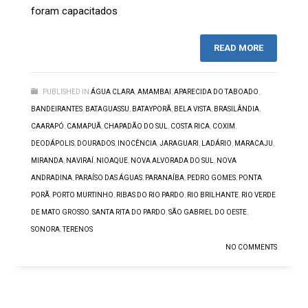
foram capacitados
READ MORE
PUBLISHED IN
ÁGUA CLARA
,
AMAMBAI
,
APARECIDA DO TABOADO
,
BANDEIRANTES
,
BATAGUASSU
,
BATAYPORÃ
,
BELA VISTA
,
BRASILÂNDIA
,
CAARAPÓ
,
CAMAPUÃ
,
CHAPADÃO DO SUL
,
COSTA RICA
,
COXIM
,
DEODÁPOLIS
,
DOURADOS
,
INOCÊNCIA
,
JARAGUARI
,
LADÁRIO
,
MARACAJU
,
MIRANDA
,
NAVIRAÍ
,
NIOAQUE
,
NOVA ALVORADA DO SUL
,
NOVA
ANDRADINA
,
PARAÍSO DAS ÁGUAS
,
PARANAÍBA
,
PEDRO GOMES
,
PONTA
PORÃ
,
PORTO MURTINHO
,
RIBAS DO RIO PARDO
,
RIO BRILHANTE
,
RIO VERDE
DE MATO GROSSO
,
SANTA RITA DO PARDO
,
SÃO GABRIEL DO OESTE
,
SONORA
,
TERENOS
NO COMMENTS