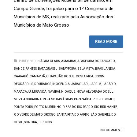
Centro de Convenções Rubens Gil de Camilo, em
Campo Grande, foi palco para o 1º Congresso de
Municípios de MS, realizado pela Associação dos
Municípios de Mato Grosso
READ MORE
PUBLISHED IN
ÁGUA CLARA
,
AMAMBAI
,
APARECIDA DO TABOADO
,
BANDEIRANTES
,
BATAGUASSU
,
BATAYPORÃ
,
BELA VISTA
,
BRASILÂNDIA
,
CAARAPÓ
,
CAMAPUÃ
,
CHAPADÃO DO SUL
,
COSTA RICA
,
COXIM
,
DEODÁPOLIS
,
DOURADOS
,
INOCÊNCIA
,
JARAGUARI
,
JARDIM
,
LADÁRIO
,
MARACAJU
,
MIRANDA
,
NAVIRAÍ
,
NIOAQUE
,
NOVA ALVORADA DO SUL
,
NOVA ANDRADINA
,
PARAÍSO DAS ÁGUAS
,
PARANAÍBA
,
PEDRO GOMES
,
PONTA PORÃ
,
PORTO MURTINHO
,
RIBAS DO RIO PARDO
,
RIO BRILHANTE
,
RIO VERDE DE MATO GROSSO
,
SANTA RITA DO PARDO
,
SÃO GABRIEL DO
OESTE
,
SONORA
,
TERENOS
NO COMMENTS