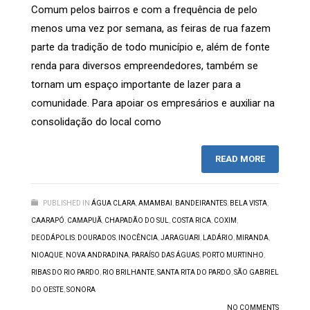
Comum pelos bairros e com a frequência de pelo
menos uma vez por semana, as feiras de rua fazem
parte da tradição de todo município e, além de fonte
renda para diversos empreendedores, também se
tornam um espaço importante de lazer para a
comunidade. Para apoiar os empresários e auxiliar na
consolidação do local como
READ MORE
PUBLISHED IN
ÁGUA CLARA
,
AMAMBAI
,
BANDEIRANTES
,
BELA VISTA
,
CAARAPÓ
,
CAMAPUÃ
,
CHAPADÃO DO SUL
,
COSTA RICA
,
COXIM
,
DEODÁPOLIS
,
DOURADOS
,
INOCÊNCIA
,
JARAGUARI
,
LADÁRIO
,
MIRANDA
,
NIOAQUE
,
NOVA ANDRADINA
,
PARAÍSO DAS ÁGUAS
,
PORTO MURTINHO
,
RIBAS DO RIO PARDO
,
RIO BRILHANTE
,
SANTA RITA DO PARDO
,
SÃO GABRIEL
DO OESTE
,
SONORA
NO COMMENTS