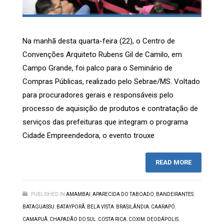
Na manhã desta quarta-feira (22), o Centro de
Convenções Arquiteto Rubens Gil de Camilo, em
Campo Grande, foi palco para o Seminário de
Compras Públicas, realizado pelo Sebrae/MS. Voltado
para procuradores gerais e responsáveis pelo
processo de aquisição de produtos e contratação de
serviços das prefeituras que integram o programa
Cidade Empreendedora, o evento trouxe
READ MORE
PUBLISHED IN
AMAMBAI
,
APARECIDA DO TABOADO
,
BANDEIRANTES
,
BATAGUASSU
,
BATAYPORÃ
,
BELA VISTA
,
BRASILÂNDIA
,
CAARAPÓ
,
CAMAPUÃ
,
CHAPADÃO DO SUL
,
COSTA RICA
,
COXIM
,
DEODÁPOLIS
,