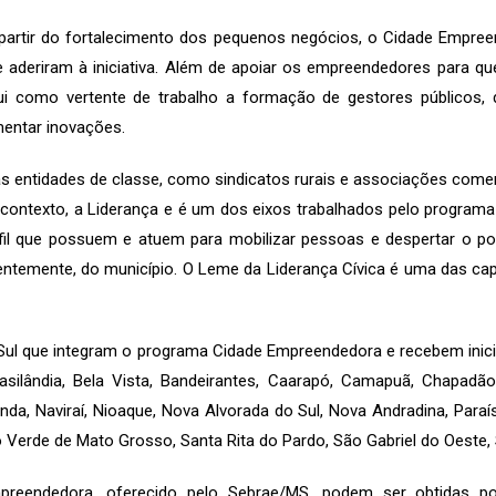
a partir do fortalecimento dos pequenos negócios, o Cidade Empr
 aderiram à iniciativa. Além de apoiar os empreendedores para qu
como vertente de trabalho a formação de gestores públicos, d
mentar inovações.
 entidades de classe, como sindicatos rurais e associações come
ntexto, a Liderança e é um dos eixos trabalhados pelo programa 
fil que possuem e atuem para mobilizar pessoas e despertar o po
ntemente, do município. O Leme da Liderança Cívica é uma das ca
l que integram o programa Cidade Empreendedora e recebem inicia
asilândia, Bela Vista, Bandeirantes, Caarapó, Camapuã, Chapadão
iranda, Naviraí, Nioaque, Nova Alvorada do Sul, Nova Andradina, Par
Rio Verde de Mato Grosso, Santa Rita do Pardo, São Gabriel do Oeste,
reendedora, oferecido pelo Sebrae/MS, podem ser obtidas 