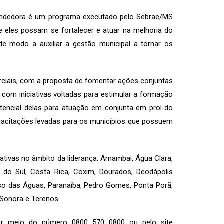
eendedora é um programa executado pelo Sebrae/MS
e eles possam se fortalecer e atuar na melhoria do
e modo a auxiliar a gestão municipal a tornar os
rciais, com a proposta de fomentar ações conjuntas
com iniciativas voltadas para estimular a formação
tencial delas para atuação em conjunta em prol do
pacitações levadas para os municípios que possuem
tivas no âmbito da liderança: Amambai, Água Clara,
 do Sul, Costa Rica, Coxim, Dourados, Deodápolis
aíso das Águas, Paranaíba, Pedro Gomes, Ponta Porã,
 Sonora e Terenos.
por meio do número 0800 570 0800 ou pelo site