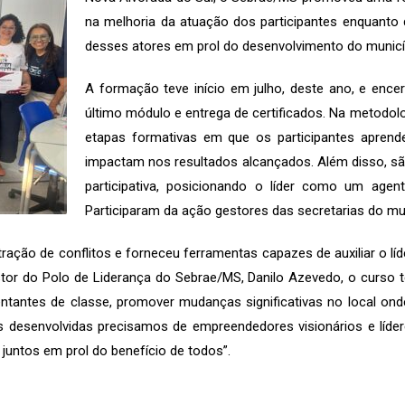
na melhoria da atuação dos participantes enquanto 
desses atores em prol do desenvolvimento do municí
A formação teve início em julho, deste ano, e encer
último módulo e entrega de certificados. Na metodolo
etapas formativas em que os participantes apren
impactam nos resultados alcançados. Além disso, são
participativa, posicionando o líder como um agen
Participaram da ação gestores das secretarias do mu
o de conflitos e forneceu ferramentas capazes de auxiliar o líder
or do Polo de Liderança do Sebrae/MS, Danilo Azevedo, o curso t
entantes de classe, promover mudanças significativas no local o
 desenvolvidas precisamos de empreendedores visionários e lídere
 juntos em prol do benefício de todos”.