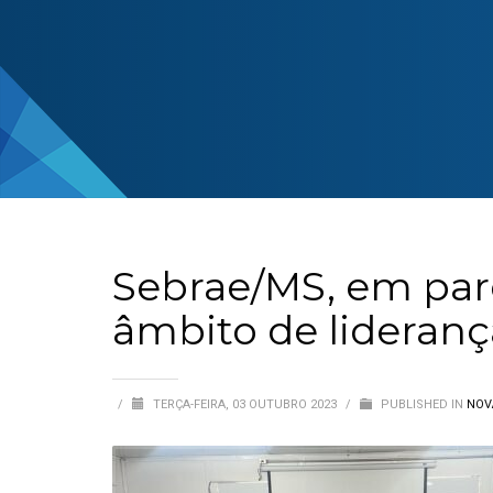
Sebrae/MS, em parc
âmbito de lideranç
/
TERÇA-FEIRA, 03 OUTUBRO 2023
/
PUBLISHED IN
NOV