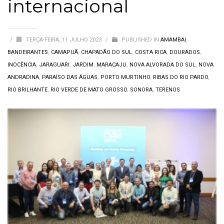
internacional
/
TERÇA-FEIRA, 11 JULHO 2023
/
PUBLISHED IN
AMAMBAI
,
BANDEIRANTES
,
CAMAPUÃ
,
CHAPADÃO DO SUL
,
COSTA RICA
,
DOURADOS
,
INOCÊNCIA
,
JARAGUARI
,
JARDIM
,
MARACAJU
,
NOVA ALVORADA DO SUL
,
NOVA
ANDRADINA
,
PARAÍSO DAS ÁGUAS
,
PORTO MURTINHO
,
RIBAS DO RIO PARDO
,
RIO BRILHANTE
,
RIO VERDE DE MATO GROSSO
,
SONORA
,
TERENOS