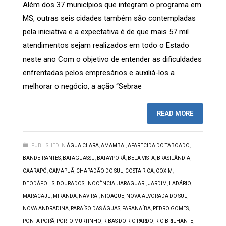
Além dos 37 municípios que integram o programa em
MS, outras seis cidades também são contempladas
pela iniciativa e a expectativa é de que mais 57 mil
atendimentos sejam realizados em todo o Estado
neste ano Com o objetivo de entender as dificuldades
enfrentadas pelos empresários e auxiliá-los a
melhorar o negócio, a ação “Sebrae
READ MORE
PUBLISHED IN
ÁGUA CLARA
,
AMAMBAI
,
APARECIDA DO TABOADO
,
BANDEIRANTES
,
BATAGUASSU
,
BATAYPORÃ
,
BELA VISTA
,
BRASILÂNDIA
,
CAARAPÓ
,
CAMAPUÃ
,
CHAPADÃO DO SUL
,
COSTA RICA
,
COXIM
,
DEODÁPOLIS
,
DOURADOS
,
INOCÊNCIA
,
JARAGUARI
,
JARDIM
,
LADÁRIO
,
MARACAJU
,
MIRANDA
,
NAVIRAÍ
,
NIOAQUE
,
NOVA ALVORADA DO SUL
,
NOVA ANDRADINA
,
PARAÍSO DAS ÁGUAS
,
PARANAÍBA
,
PEDRO GOMES
,
PONTA PORÃ
,
PORTO MURTINHO
,
RIBAS DO RIO PARDO
,
RIO BRILHANTE
,