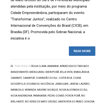
atendidas pela instituição, por meio do programa
Cidade Empreendedora, participaram do evento
“Transformar Juntos”, realizado no Centro
Internacional de Convenções do Brasil (CICB), em
Brasília (DF). Promovida pelo Sebrae Nacional, a
iniciativa é o
READ MORE
PUBLISHED IN
ÁGUA CLARA
,
AMAMBAI
,
APARECIDA DO TABOADO
,
BANDEIRANTES
,
BATAGUASSU
,
BATAYPORÃ
,
BELA VISTA
,
BRASILÂNDIA
,
CAARAPÓ
,
CAMAPUÃ
,
CHAPADÃO DO SUL
,
COSTA RICA
,
COXIM
,
DEODÁPOLIS
,
DOURADOS
,
INOCÊNCIA
,
JARAGUARI
,
JARDIM
,
LADÁRIO
,
MARACAJU
,
MIRANDA
,
NAVIRAÍ
,
NIOAQUE
,
NOVA ALVORADA DO SUL
,
NOVA ANDRADINA
,
PARANAÍBA
,
PEDRO GOMES
,
PONTA PORÃ
,
RIO
BRILHANTE
,
RIO VERDE DE MATO GROSSO
,
SANTA RITA DO PARDO
,
SONORA
,