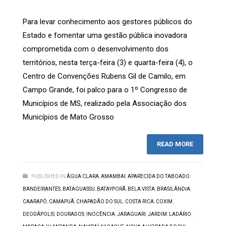
Para levar conhecimento aos gestores públicos do
Estado e fomentar uma gestão pública inovadora
comprometida com o desenvolvimento dos
territórios, nesta terça-feira (3) e quarta-feira (4), o
Centro de Convenções Rubens Gil de Camilo, em
Campo Grande, foi palco para o 1º Congresso de
Municípios de MS, realizado pela Associação dos
Municípios de Mato Grosso
READ MORE
PUBLISHED IN
ÁGUA CLARA
,
AMAMBAI
,
APARECIDA DO TABOADO
,
BANDEIRANTES
,
BATAGUASSU
,
BATAYPORÃ
,
BELA VISTA
,
BRASILÂNDIA
,
CAARAPÓ
,
CAMAPUÃ
,
CHAPADÃO DO SUL
,
COSTA RICA
,
COXIM
,
DEODÁPOLIS
,
DOURADOS
,
INOCÊNCIA
,
JARAGUARI
,
JARDIM
,
LADÁRIO
,