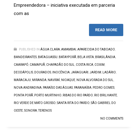
Empreendedora – iniciativa executada em parceria
com as
READ MORE
PUBLISHED IN
ÁGUA CLARA
,
AMAMBAI
,
APARECIDA DO TABOADO
,
BANDEIRANTES
,
BATAGUASSU
,
BATAYPORÃ
,
BELA VISTA
,
BRASILÂNDIA
,
CAARAPÓ
,
CAMAPUÃ
,
CHAPADÃO DO SUL
,
COSTA RICA
,
COXIM
,
DEODÁPOLIS
,
DOURADOS
,
INOCÊNCIA
,
JARAGUARI
,
JARDIM
,
LADÁRIO
,
MARACAJU
,
MIRANDA
,
NAVIRAÍ
,
NIOAQUE
,
NOVA ALVORADA DO SUL
,
NOVA ANDRADINA
,
PARAÍSO DAS ÁGUAS
,
PARANAÍBA
,
PEDRO GOMES
,
PONTA PORÃ
,
PORTO MURTINHO
,
RIBAS DO RIO PARDO
,
RIO BRILHANTE
,
RIO VERDE DE MATO GROSSO
,
SANTA RITA DO PARDO
,
SÃO GABRIEL DO
OESTE
,
SONORA
,
TERENOS
NO COMMENTS