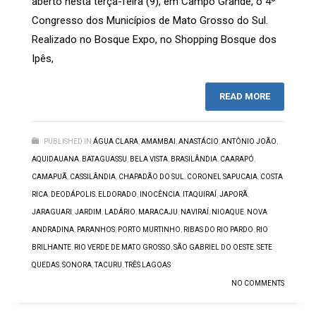
aberto nesta terça-feira (9), em Campo Grande, o 4º
Congresso dos Municípios de Mato Grosso do Sul.
Realizado no Bosque Expo, no Shopping Bosque dos
Ipês,
READ MORE
PUBLISHED IN
ÁGUA CLARA
,
AMAMBAI
,
ANASTÁCIO
,
ANTÔNIO JOÃO
,
AQUIDAUANA
,
BATAGUASSU
,
BELA VISTA
,
BRASILÂNDIA
,
CAARAPÓ
,
CAMAPUÃ
,
CASSILÂNDIA
,
CHAPADÃO DO SUL
,
CORONEL SAPUCAIA
,
COSTA
RICA
,
DEODÁPOLIS
,
ELDORADO
,
INOCÊNCIA
,
ITAQUIRAÍ
,
JAPORÃ
,
JARAGUARI
,
JARDIM
,
LADÁRIO
,
MARACAJU
,
NAVIRAÍ
,
NIOAQUE
,
NOVA
ANDRADINA
,
PARANHOS
,
PORTO MURTINHO
,
RIBAS DO RIO PARDO
,
RIO
BRILHANTE
,
RIO VERDE DE MATO GROSSO
,
SÃO GABRIEL DO OESTE
,
SETE
QUEDAS
,
SONORA
,
TACURU
,
TRÊS LAGOAS
NO COMMENTS