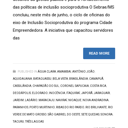
das políticas de inclusão socioprodutiva O Sebrae/MS
concluiu, neste mês de junho, o ciclo de oficinas do
eixo de Inclusão Socioprodutiva do programa Cidade
Empreendedora. A iniciativa que capacitou servidores
das
READ MORE
PUBLISHED IN
ÁGUA CLARA
,
AMAMBAI
,
ANTÔNIO JOÃO
,
AQUIDAUANA
,
BATAGUASSU
,
BELA VISTA
,
BRASILÂNDIA
,
CAMAPUÃ
,
CASSILÂNDIA
,
CHAPADÃO DO SUL
,
CORONEL SAPUCAIA
,
COSTA RICA
,
DEODÁPOLIS
,
ELDORADO
,
INOCÊNCIA
,
ITAQUIRAÍ
,
JAPORÃ
,
JARAGUARI
,
JARDIM
,
LADÁRIO
,
MARACAJU
,
NAVIRAÍ
,
NIOAQUE
,
NOVA ANDRADINA
,
PARANHOS
,
PORTO MURTINHO
,
RIBAS DO RIO PARDO
,
RIO BRILHANTE
,
RIO
VERDE DE MATO GROSSO
,
SÃO GABRIEL DO OESTE
,
SETE QUEDAS
,
SONORA
,
TACURU
,
TRÊS LAGOAS