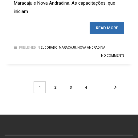
Maracaju e Nova Andradina. As capacitações, que
iniciam
READ MORE
PUBLISHED IN
ELDORADO
,
MARACAJU
,
NOVA ANDRADINA
NO COMMENTS
2
3
4
1