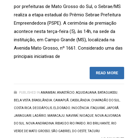
por prefeituras de Mato Grosso do Sul, o Sebrae/MS
realiza a etapa estadual do Prêmio Sebrae Prefeitura
Empreendedora (PSPE). A cerimônia de premiação
acontece nesta terça-feira (5), às 14h, na sede da
instituição, em Campo Grande (MS), localizada na
Avenida Mato Grosso, nº 1661. Considerado uma das
principais iniciativas de
READ MORE
PUBLISHED IN
AMAMBAI
,
ANASTÁCIO
,
AQUIDAUANA
,
BATAGUASSU
,
BELA VISTA
,
BRASILÂNDIA
,
CAMAPUÃ
,
CASSILÂNDIA
,
CHAPADÃO DO SUL
,
COSTA RICA
,
DEODÁPOLIS
,
ELDORADO
,
INOCÊNCIA
,
ITAQUIRAÍ
,
JAPORÃ
,
JARAGUARI
,
LADÁRIO
,
MARACAJU
,
NAVIRAÍ
,
NIOAQUE
,
NOVA ALVORADA
DO SUL
,
NOVA ANDRADINA
,
RIBAS DO RIO PARDO
,
RIO BRILHANTE
,
RIO
VERDE DE MATO GROSSO
,
SÃO GABRIEL DO OESTE
,
TACURU