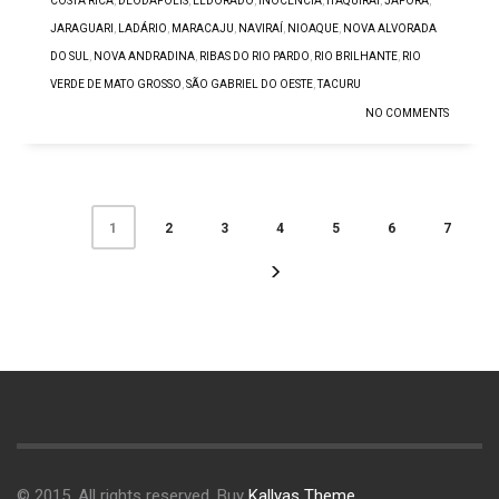
COSTA RICA
,
DEODÁPOLIS
,
ELDORADO
,
INOCÊNCIA
,
ITAQUIRAÍ
,
JAPORÃ
,
JARAGUARI
,
LADÁRIO
,
MARACAJU
,
NAVIRAÍ
,
NIOAQUE
,
NOVA ALVORADA
DO SUL
,
NOVA ANDRADINA
,
RIBAS DO RIO PARDO
,
RIO BRILHANTE
,
RIO
VERDE DE MATO GROSSO
,
SÃO GABRIEL DO OESTE
,
TACURU
NO COMMENTS
2
3
4
5
6
7
1
© 2015. All rights reserved. Buy
Kallyas Theme
.