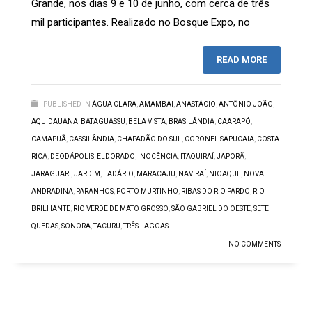
Grande, nos dias 9 e 10 de junho, com cerca de três
mil participantes. Realizado no Bosque Expo, no
READ MORE
PUBLISHED IN
ÁGUA CLARA
,
AMAMBAI
,
ANASTÁCIO
,
ANTÔNIO JOÃO
,
AQUIDAUANA
,
BATAGUASSU
,
BELA VISTA
,
BRASILÂNDIA
,
CAARAPÓ
,
CAMAPUÃ
,
CASSILÂNDIA
,
CHAPADÃO DO SUL
,
CORONEL SAPUCAIA
,
COSTA
RICA
,
DEODÁPOLIS
,
ELDORADO
,
INOCÊNCIA
,
ITAQUIRAÍ
,
JAPORÃ
,
JARAGUARI
,
JARDIM
,
LADÁRIO
,
MARACAJU
,
NAVIRAÍ
,
NIOAQUE
,
NOVA
ANDRADINA
,
PARANHOS
,
PORTO MURTINHO
,
RIBAS DO RIO PARDO
,
RIO
BRILHANTE
,
RIO VERDE DE MATO GROSSO
,
SÃO GABRIEL DO OESTE
,
SETE
QUEDAS
,
SONORA
,
TACURU
,
TRÊS LAGOAS
NO COMMENTS