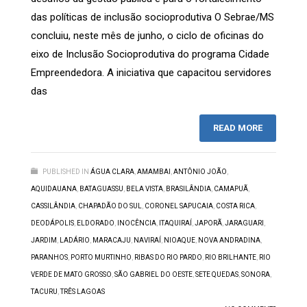
das políticas de inclusão socioprodutiva O Sebrae/MS
concluiu, neste mês de junho, o ciclo de oficinas do
eixo de Inclusão Socioprodutiva do programa Cidade
Empreendedora. A iniciativa que capacitou servidores
das
READ MORE
PUBLISHED IN
ÁGUA CLARA
,
AMAMBAI
,
ANTÔNIO JOÃO
,
AQUIDAUANA
,
BATAGUASSU
,
BELA VISTA
,
BRASILÂNDIA
,
CAMAPUÃ
,
CASSILÂNDIA
,
CHAPADÃO DO SUL
,
CORONEL SAPUCAIA
,
COSTA RICA
,
DEODÁPOLIS
,
ELDORADO
,
INOCÊNCIA
,
ITAQUIRAÍ
,
JAPORÃ
,
JARAGUARI
,
JARDIM
,
LADÁRIO
,
MARACAJU
,
NAVIRAÍ
,
NIOAQUE
,
NOVA ANDRADINA
,
PARANHOS
,
PORTO MURTINHO
,
RIBAS DO RIO PARDO
,
RIO BRILHANTE
,
RIO
VERDE DE MATO GROSSO
,
SÃO GABRIEL DO OESTE
,
SETE QUEDAS
,
SONORA
,
TACURU
,
TRÊS LAGOAS