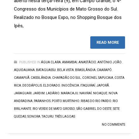
aberto nesta terça-feira (9), em Campo Grande, o 4º
Congresso dos Municípios de Mato Grosso do Sul.
Realizado no Bosque Expo, no Shopping Bosque dos
Ipês,
READ MORE
PUBLISHED IN
ÁGUA CLARA
,
AMAMBAI
,
ANASTÁCIO
,
ANTÔNIO JOÃO
,
AQUIDAUANA
,
BATAGUASSU
,
BELA VISTA
,
BRASILÂNDIA
,
CAARAPÓ
,
CAMAPUÃ
,
CASSILÂNDIA
,
CHAPADÃO DO SUL
,
CORONEL SAPUCAIA
,
COSTA
RICA
,
DEODÁPOLIS
,
ELDORADO
,
INOCÊNCIA
,
ITAQUIRAÍ
,
JAPORÃ
,
JARAGUARI
,
JARDIM
,
LADÁRIO
,
MARACAJU
,
NAVIRAÍ
,
NIOAQUE
,
NOVA
ANDRADINA
,
PARANHOS
,
PORTO MURTINHO
,
RIBAS DO RIO PARDO
,
RIO
BRILHANTE
,
RIO VERDE DE MATO GROSSO
,
SÃO GABRIEL DO OESTE
,
SETE
QUEDAS
,
SONORA
,
TACURU
,
TRÊS LAGOAS
NO COMMENTS