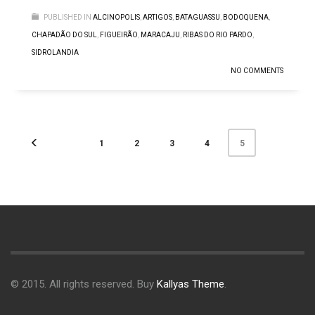
PUBLISHED IN
ALCINOPOLIS
,
ARTIGOS
,
BATAGUASSU
,
BODOQUENA
,
CHAPADÃO DO SUL
,
FIGUEIRÃO
,
MARACAJU
,
RIBAS DO RIO PARDO
,
SIDROLANDIA
NO COMMENTS
1
2
3
4
5
© 2015. All rights reserved. Buy
Kallyas Theme
.