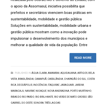
o apoio da Assomasul, iniciativa possibilita que
prefeitos e secretários vivenciem boas práticas em
sustentabilidade, mobilidade e gestão pública
Soluções em sustentabilidade, mobilidade urbana e
gestão pública mostram como a inovação pode
impulsionar o desenvolvimento dos municípios e
melhorar a qualidade de vida da população. Entre
READ MORE
PUBLISHED IN
ÁGUA CLARA
,
AMAMBAI
,
AQUIDAUANA
,
ARTIGOS
,
BELA
VISTA
,
BRASILÂNDIA
,
CAMAPUÃ
,
CASSILÂNDIA
,
CHAPADÃO DO SUL
,
COSTA
RICA
,
DEODÁPOLIS
,
INOCÊNCIA
,
ITAQUIRAÍ
,
JARAGUARI
,
JARDIM
,
MARACAJU
,
NAVIRAÍ
,
NIOAQUE
,
NOVA ANDRADINA
,
PORTO MURTINHO
,
RIBAS DO RIO PARDO
,
RIO BRILHANTE
,
RIO VERDE DE MATO GROSSO
,
SÃO
GABRIEL DO OESTE
,
SONORA
,
TRÊS LAGOAS