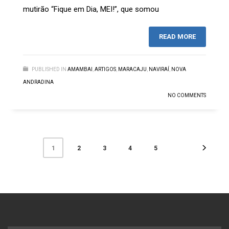
mutirão “Fique em Dia, MEI!”, que somou
READ MORE
PUBLISHED IN
AMAMBAI
,
ARTIGOS
,
MARACAJU
,
NAVIRAÍ
,
NOVA
ANDRADINA
NO COMMENTS
2
3
4
5
1