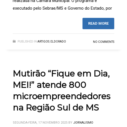
realizada na Câmara Municipal. O programa é
executado pelo Sebrae/MS e Governo do Estado, por
READ MORE
PUBLISHED IN
ARTIGOS
,
ELDORADO
NO COMMENTS
Mutirão “Fique em Dia,
MEI!” atende 800
microempreendedores
na Região Sul de MS
SEGUNDA-FEIRA, 17 NOVEMBRO 2025
BY
JORNALISMO