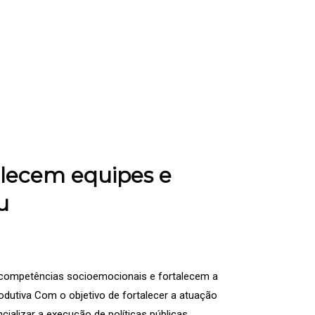
alecem equipes e
u
 competências socioemocionais e fortalecem a
odutiva Com o objetivo de fortalecer a atuação
cializar a execução de políticas públicas