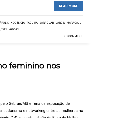
READ MORE
ÁPOLIS
,
INOCÊNCIA
,
ITAQUIRAÍ
,
JARAGUARI
,
JARDIM
,
MARACAJU
,
A
,
TRÊS LAGOAS
NO COMMENTS
mo feminino nos
pelo Sebrae/MS e feira de exposição de
endedorismo e networking entre as mulheres no
bado (14), a quarta edição da Feira da Mulher