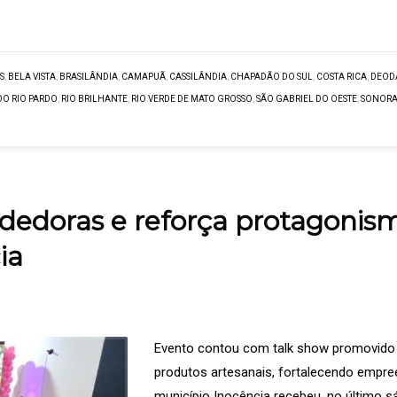
S
,
BELA VISTA
,
BRASILÂNDIA
,
CAMAPUÃ
,
CASSILÂNDIA
,
CHAPADÃO DO SUL
,
COSTA RICA
,
DEOD
DO RIO PARDO
,
RIO BRILHANTE
,
RIO VERDE DE MATO GROSSO
,
SÃO GABRIEL DO OESTE
,
SONOR
dedoras e reforça protagonis
ia
Evento contou com talk show promovido 
produtos artesanais, fortalecendo empre
município Inocência recebeu, no último sá