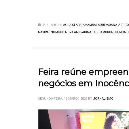
PUBLISHED IN
ÁGUA CLARA
,
AMAMBAI
,
AQUIDAUANA
,
ARTIGO
NAVIRAÍ
,
NIOAQUE
,
NOVA ANDRADINA
,
PORTO MURTINHO
,
RIBAS 
Feira reúne empreen
negócios em Inocênc
SEGUNDA-FEIRA, 16 MARÇO 2026
BY
JORNALISMO