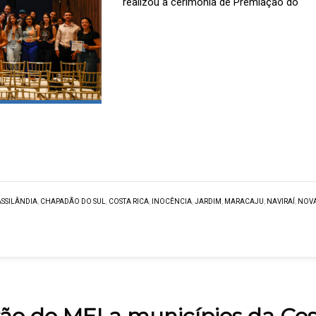
realizou a cerimônia de Premiação do
SSILÂNDIA
,
CHAPADÃO DO SUL
,
COSTA RICA
,
INOCÊNCIA
,
JARDIM
,
MARACAJU
,
NAVIRAÍ
,
NOVA