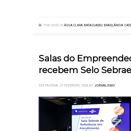
PUBLISHED IN
ÁGUA CLARA
,
BATAGUASSU
,
BRASILÂNDIA
,
CAS
Salas do Empreende
recebem Selo Sebrae
SEXTA-FEIRA, 27 FEVEREIRO 2026
BY
JORNALISMO