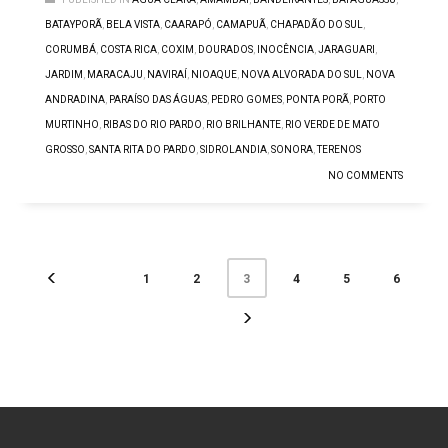
BATAYPORÃ
,
BELA VISTA
,
CAARAPÓ
,
CAMAPUÃ
,
CHAPADÃO DO SUL
,
CORUMBÁ
,
COSTA RICA
,
COXIM
,
DOURADOS
,
INOCÊNCIA
,
JARAGUARI
,
JARDIM
,
MARACAJU
,
NAVIRAÍ
,
NIOAQUE
,
NOVA ALVORADA DO SUL
,
NOVA
ANDRADINA
,
PARAÍSO DAS ÁGUAS
,
PEDRO GOMES
,
PONTA PORÃ
,
PORTO
MURTINHO
,
RIBAS DO RIO PARDO
,
RIO BRILHANTE
,
RIO VERDE DE MATO
GROSSO
,
SANTA RITA DO PARDO
,
SIDROLANDIA
,
SONORA
,
TERENOS
NO COMMENTS
1
2
4
5
6
3