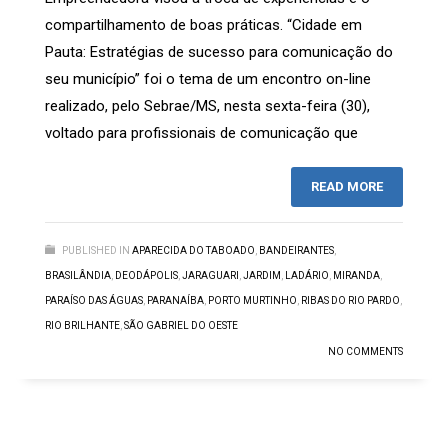
compartilhamento de boas práticas. “Cidade em
Pauta: Estratégias de sucesso para comunicação do
seu município” foi o tema de um encontro on-line
realizado, pelo Sebrae/MS, nesta sexta-feira (30),
voltado para profissionais de comunicação que
READ MORE
PUBLISHED IN
APARECIDA DO TABOADO
,
BANDEIRANTES
,
BRASILÂNDIA
,
DEODÁPOLIS
,
JARAGUARI
,
JARDIM
,
LADÁRIO
,
MIRANDA
,
PARAÍSO DAS ÁGUAS
,
PARANAÍBA
,
PORTO MURTINHO
,
RIBAS DO RIO PARDO
,
RIO BRILHANTE
,
SÃO GABRIEL DO OESTE
NO COMMENTS