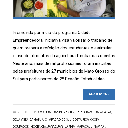
Promovida por meio do programa Cidade
Empreendedora, iniciativa visa valorizar o trabalho de
quem prepara a refeição dos estudantes e estimular
o uso de alimentos da agricultura familiar nas receitas
Neste ano, mais de mil profissionais foram inscritas
pelas prefeituras de 27 municípios de Mato Grosso do
Sul para participarem do 2º Desafio Estadual das
READ MORE
PUBLISHED IN
AMAMBAI
,
BANDEIRANTES
,
BATAGUASSU
,
BATAYPORÃ
,
BELA VISTA
,
CAMAPUÃ
,
CHAPADÃO DO SUL
,
COSTA RICA
,
COXIM
,
DOURADOS
,
INOCÊNCIA
,
JARAGUARI
,
JARDIM
,
MARACAJU
,
NAVIRAÍ
,