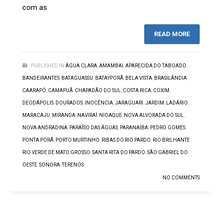
com as
READ MORE
PUBLISHED IN
ÁGUA CLARA
,
AMAMBAI
,
APARECIDA DO TABOADO
,
BANDEIRANTES
,
BATAGUASSU
,
BATAYPORÃ
,
BELA VISTA
,
BRASILÂNDIA
,
CAARAPÓ
,
CAMAPUÃ
,
CHAPADÃO DO SUL
,
COSTA RICA
,
COXIM
,
DEODÁPOLIS
,
DOURADOS
,
INOCÊNCIA
,
JARAGUARI
,
JARDIM
,
LADÁRIO
,
MARACAJU
,
MIRANDA
,
NAVIRAÍ
,
NIOAQUE
,
NOVA ALVORADA DO SUL
,
NOVA ANDRADINA
,
PARAÍSO DAS ÁGUAS
,
PARANAÍBA
,
PEDRO GOMES
,
PONTA PORÃ
,
PORTO MURTINHO
,
RIBAS DO RIO PARDO
,
RIO BRILHANTE
,
RIO VERDE DE MATO GROSSO
,
SANTA RITA DO PARDO
,
SÃO GABRIEL DO
OESTE
,
SONORA
,
TERENOS
NO COMMENTS