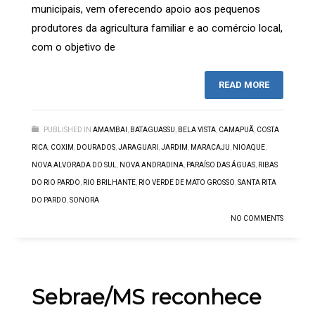
municipais, vem oferecendo apoio aos pequenos
produtores da agricultura familiar e ao comércio local,
com o objetivo de
READ MORE
PUBLISHED IN
AMAMBAI
,
BATAGUASSU
,
BELA VISTA
,
CAMAPUÃ
,
COSTA
RICA
,
COXIM
,
DOURADOS
,
JARAGUARI
,
JARDIM
,
MARACAJU
,
NIOAQUE
,
NOVA ALVORADA DO SUL
,
NOVA ANDRADINA
,
PARAÍSO DAS ÁGUAS
,
RIBAS
DO RIO PARDO
,
RIO BRILHANTE
,
RIO VERDE DE MATO GROSSO
,
SANTA RITA
DO PARDO
,
SONORA
NO COMMENTS
Sebrae/MS reconhece