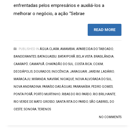
enfrentadas pelos empresários e auxiliá-los a
melhorar o negócio, a ação “Sebrae
READ MORE
PUBLISHED IN
ÁGUA CLARA
,
AMAMBAI
,
APARECIDA DO TABOADO
,
BANDEIRANTES
,
BATAGUASSU
,
BATAYPORÃ
,
BELA VISTA
,
BRASILÂNDIA
,
CAARAPÓ
,
CAMAPUÃ
,
CHAPADÃO DO SUL
,
COSTA RICA
,
COXIM
,
DEODÁPOLIS
,
DOURADOS
,
INOCÊNCIA
,
JARAGUARI
,
JARDIM
,
LADÁRIO
,
MARACAJU
,
MIRANDA
,
NAVIRAÍ
,
NIOAQUE
,
NOVA ALVORADA DO SUL
,
NOVA ANDRADINA
,
PARAÍSO DAS ÁGUAS
,
PARANAÍBA
,
PEDRO GOMES
,
PONTA PORÃ
,
PORTO MURTINHO
,
RIBAS DO RIO PARDO
,
RIO BRILHANTE
,
RIO VERDE DE MATO GROSSO
,
SANTA RITA DO PARDO
,
SÃO GABRIEL DO
OESTE
,
SONORA
,
TERENOS
NO COMMENTS