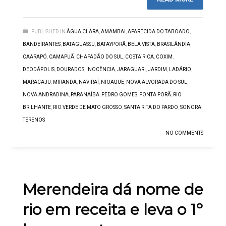
PUBLISHED IN
ÁGUA CLARA
,
AMAMBAI
,
APARECIDA DO TABOADO
,
BANDEIRANTES
,
BATAGUASSU
,
BATAYPORÃ
,
BELA VISTA
,
BRASILÂNDIA
,
CAARAPÓ
,
CAMAPUÃ
,
CHAPADÃO DO SUL
,
COSTA RICA
,
COXIM
,
DEODÁPOLIS
,
DOURADOS
,
INOCÊNCIA
,
JARAGUARI
,
JARDIM
,
LADÁRIO
,
MARACAJU
,
MIRANDA
,
NAVIRAÍ
,
NIOAQUE
,
NOVA ALVORADA DO SUL
,
NOVA ANDRADINA
,
PARANAÍBA
,
PEDRO GOMES
,
PONTA PORÃ
,
RIO
BRILHANTE
,
RIO VERDE DE MATO GROSSO
,
SANTA RITA DO PARDO
,
SONORA
,
TERENOS
NO COMMENTS
Merendeira dá nome de
rio em receita e leva o 1º