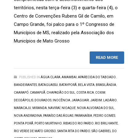
territórios, nesta terça-feira (3) e quarta-feira (4), o
Centro de Convenções Rubens Gil de Camilo, em
Campo Grande, foi palco para o 1º Congresso de
Municípios de MS, realizado pela Associação dos
Municípios de Mato Grosso
READ MORE
PUBLISHED IN
ÁGUA CLARA
,
AMAMBAI
,
APARECIDA DO TABOADO
,
BANDEIRANTES
,
BATAGUASSU
,
BATAYPORÃ
,
BELA VISTA
,
BRASILÂNDIA
,
CAARAPÓ
,
CAMAPUÃ
,
CHAPADÃO DO SUL
,
COSTA RICA
,
COXIM
,
DEODÁPOLIS
,
DOURADOS
,
INOCÊNCIA
,
JARAGUARI
,
JARDIM
,
LADÁRIO
,
MARACAJU
,
MIRANDA
,
NAVIRAÍ
,
NIOAQUE
,
NOVA ALVORADA DO SUL
,
NOVA ANDRADINA
,
PARAÍSO DAS ÁGUAS
,
PARANAÍBA
,
PEDRO GOMES
,
PONTA PORÃ
,
PORTO MURTINHO
,
RIBAS DO RIO PARDO
,
RIO BRILHANTE
,
RIO VERDE DE MATO GROSSO
,
SANTA RITA DO PARDO
,
SÃO GABRIEL DO