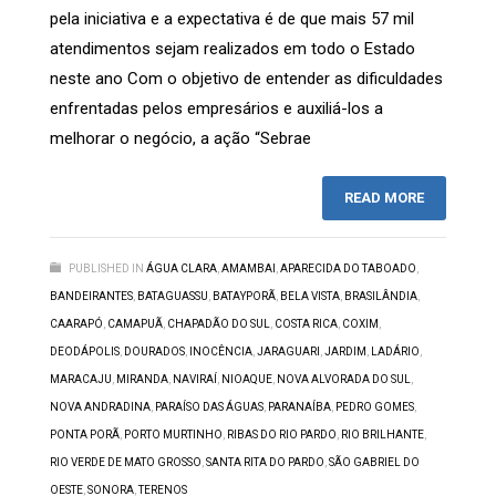
pela iniciativa e a expectativa é de que mais 57 mil
atendimentos sejam realizados em todo o Estado
neste ano Com o objetivo de entender as dificuldades
enfrentadas pelos empresários e auxiliá-los a
melhorar o negócio, a ação “Sebrae
READ MORE
PUBLISHED IN
ÁGUA CLARA
,
AMAMBAI
,
APARECIDA DO TABOADO
,
BANDEIRANTES
,
BATAGUASSU
,
BATAYPORÃ
,
BELA VISTA
,
BRASILÂNDIA
,
CAARAPÓ
,
CAMAPUÃ
,
CHAPADÃO DO SUL
,
COSTA RICA
,
COXIM
,
DEODÁPOLIS
,
DOURADOS
,
INOCÊNCIA
,
JARAGUARI
,
JARDIM
,
LADÁRIO
,
MARACAJU
,
MIRANDA
,
NAVIRAÍ
,
NIOAQUE
,
NOVA ALVORADA DO SUL
,
NOVA ANDRADINA
,
PARAÍSO DAS ÁGUAS
,
PARANAÍBA
,
PEDRO GOMES
,
PONTA PORÃ
,
PORTO MURTINHO
,
RIBAS DO RIO PARDO
,
RIO BRILHANTE
,
RIO VERDE DE MATO GROSSO
,
SANTA RITA DO PARDO
,
SÃO GABRIEL DO
OESTE
,
SONORA
,
TERENOS