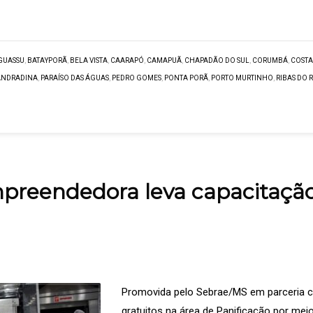
GUASSU
,
BATAYPORÃ
,
BELA VISTA
,
CAARAPÓ
,
CAMAPUÃ
,
CHAPADÃO DO SUL
,
CORUMBÁ
,
COSTA
ANDRADINA
,
PARAÍSO DAS ÁGUAS
,
PEDRO GOMES
,
PONTA PORÃ
,
PORTO MURTINHO
,
RIBAS DO 
reendedora leva capacitação 
Promovida pelo Sebrae/MS em parceria co
gratuitos na área de Panificação por m