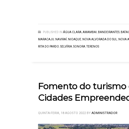
PUBLISHED IN
ÁGUA CLARA
,
AMAMBAI
,
BANDEIRANTES
,
BATA
MARACAJU
,
NAVIRAÍ
,
NIOAQUE
,
NOVA ALVORADA DO SUL
,
NOVA 
RITA DO PARDO
,
SELVÍRIA
,
SONORA
,
TERENOS
Fomento do turismo 
Cidades Empreended
QUINTA-FEIRA, 18 AGOSTO 2022
BY
ADMINISTRADOR