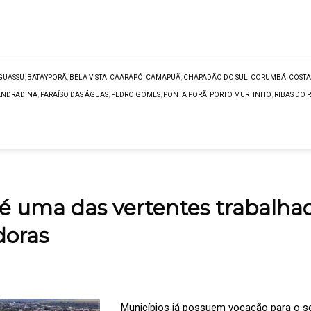
GUASSU
,
BATAYPORÃ
,
BELA VISTA
,
CAARAPÓ
,
CAMAPUÃ
,
CHAPADÃO DO SUL
,
CORUMBÁ
,
COSTA
ANDRADINA
,
PARAÍSO DAS ÁGUAS
,
PEDRO GOMES
,
PONTA PORÃ
,
PORTO MURTINHO
,
RIBAS DO 
é uma das vertentes trabalhad
oras
Municípios já possuem vocação para o s