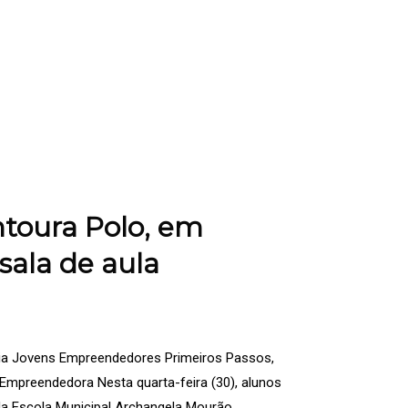
ntoura Polo, em
ala de aula
ia Jovens Empreendedores Primeiros Passos,
mpreendedora Nesta quarta-feira (30), alunos
da Escola Municipal Archangela Mourão