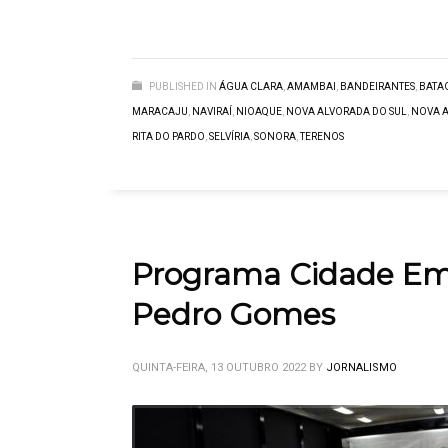
PUBLISHED IN
ÁGUA CLARA
,
AMAMBAI
,
BANDEIRANTES
,
BATA
MARACAJU
,
NAVIRAÍ
,
NIOAQUE
,
NOVA ALVORADA DO SUL
,
NOVA 
RITA DO PARDO
,
SELVÍRIA
,
SONORA
,
TERENOS
Programa Cidade Emp
Pedro Gomes
QUINTA-FEIRA, 13 OUTUBRO 2022
BY
JORNALISMO