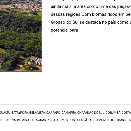
ainda mais, a área como uma das peças
dessas regiões Com biomas ricos em bel
Grosso do Sul se destaca no país como 
potencial para
GUASSU
,
BATAYPORÃ
,
BELA VISTA
,
CAARAPÓ
,
CAMAPUÃ
,
CHAPADÃO DO SUL
,
CORUMBÁ
,
COSTA
ANDRADINA
,
PARAÍSO DAS ÁGUAS
,
PEDRO GOMES
,
PONTA PORÃ
,
PORTO MURTINHO
,
RIBAS DO 