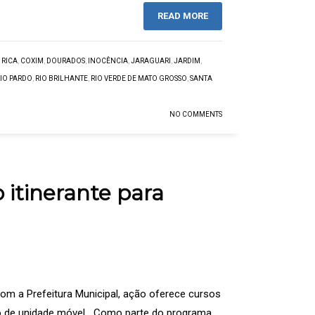
READ MORE
 RICA
,
COXIM
,
DOURADOS
,
INOCÊNCIA
,
JARAGUARI
,
JARDIM
,
RIO PARDO
,
RIO BRILHANTE
,
RIO VERDE DE MATO GROSSO
,
SANTA
NO COMMENTS
itinerante para
m a Prefeitura Municipal, ação oferece cursos
eio de unidade móvel Como parte do programa