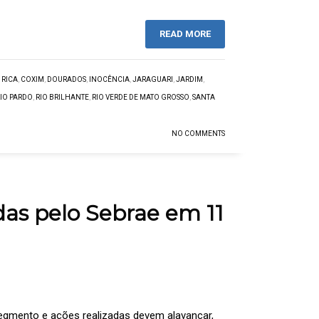
READ MORE
 RICA
,
COXIM
,
DOURADOS
,
INOCÊNCIA
,
JARAGUARI
,
JARDIM
,
RIO PARDO
,
RIO BRILHANTE
,
RIO VERDE DE MATO GROSSO
,
SANTA
NO COMMENTS
as pelo Sebrae em 11
egmento e ações realizadas devem alavancar,