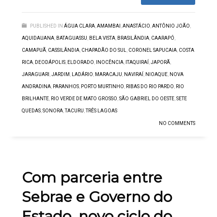
PUBLISHED IN
ÁGUA CLARA
,
AMAMBAI
,
ANASTÁCIO
,
ANTÔNIO JOÃO
,
AQUIDAUANA
,
BATAGUASSU
,
BELA VISTA
,
BRASILÂNDIA
,
CAARAPÓ
,
CAMAPUÃ
,
CASSILÂNDIA
,
CHAPADÃO DO SUL
,
CORONEL SAPUCAIA
,
COSTA
RICA
,
DEODÁPOLIS
,
ELDORADO
,
INOCÊNCIA
,
ITAQUIRAÍ
,
JAPORÃ
,
JARAGUARI
,
JARDIM
,
LADÁRIO
,
MARACAJU
,
NAVIRAÍ
,
NIOAQUE
,
NOVA
ANDRADINA
,
PARANHOS
,
PORTO MURTINHO
,
RIBAS DO RIO PARDO
,
RIO
BRILHANTE
,
RIO VERDE DE MATO GROSSO
,
SÃO GABRIEL DO OESTE
,
SETE
QUEDAS
,
SONORA
,
TACURU
,
TRÊS LAGOAS
NO COMMENTS
Com parceria entre
Sebrae e Governo do
Estado, novo ciclo do