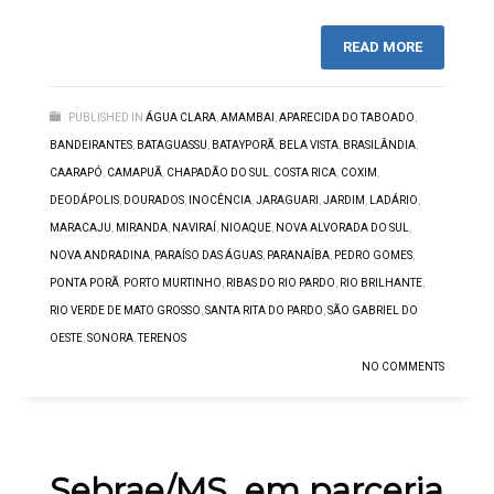
READ MORE
PUBLISHED IN
ÁGUA CLARA
,
AMAMBAI
,
APARECIDA DO TABOADO
,
BANDEIRANTES
,
BATAGUASSU
,
BATAYPORÃ
,
BELA VISTA
,
BRASILÂNDIA
,
CAARAPÓ
,
CAMAPUÃ
,
CHAPADÃO DO SUL
,
COSTA RICA
,
COXIM
,
DEODÁPOLIS
,
DOURADOS
,
INOCÊNCIA
,
JARAGUARI
,
JARDIM
,
LADÁRIO
,
MARACAJU
,
MIRANDA
,
NAVIRAÍ
,
NIOAQUE
,
NOVA ALVORADA DO SUL
,
NOVA ANDRADINA
,
PARAÍSO DAS ÁGUAS
,
PARANAÍBA
,
PEDRO GOMES
,
PONTA PORÃ
,
PORTO MURTINHO
,
RIBAS DO RIO PARDO
,
RIO BRILHANTE
,
RIO VERDE DE MATO GROSSO
,
SANTA RITA DO PARDO
,
SÃO GABRIEL DO
OESTE
,
SONORA
,
TERENOS
NO COMMENTS
Sebrae/MS, em parceria