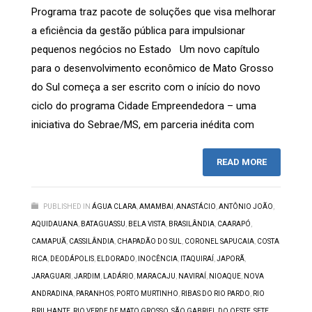
Programa traz pacote de soluções que visa melhorar
a eficiência da gestão pública para impulsionar
pequenos negócios no Estado Um novo capítulo
para o desenvolvimento econômico de Mato Grosso
do Sul começa a ser escrito com o início do novo
ciclo do programa Cidade Empreendedora – uma
iniciativa do Sebrae/MS, em parceria inédita com
READ MORE
PUBLISHED IN
ÁGUA CLARA
,
AMAMBAI
,
ANASTÁCIO
,
ANTÔNIO JOÃO
,
AQUIDAUANA
,
BATAGUASSU
,
BELA VISTA
,
BRASILÂNDIA
,
CAARAPÓ
,
CAMAPUÃ
,
CASSILÂNDIA
,
CHAPADÃO DO SUL
,
CORONEL SAPUCAIA
,
COSTA
RICA
,
DEODÁPOLIS
,
ELDORADO
,
INOCÊNCIA
,
ITAQUIRAÍ
,
JAPORÃ
,
JARAGUARI
,
JARDIM
,
LADÁRIO
,
MARACAJU
,
NAVIRAÍ
,
NIOAQUE
,
NOVA
ANDRADINA
,
PARANHOS
,
PORTO MURTINHO
,
RIBAS DO RIO PARDO
,
RIO
BRILHANTE
,
RIO VERDE DE MATO GROSSO
,
SÃO GABRIEL DO OESTE
,
SETE