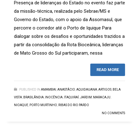
Presença de lideranças do Estado no evento faz parte
da missão-técnica, realizada pelo Sebrae/MS e
Governo do Estado, com o apoio da Assomasul, que
percorre o corredor até o Porto de Iquique Para
dialogar sobre os desafios e oportunidades trazidos a
partir da consolidação da Rota Bioceânica, lideranças
de Mato Grosso do Sul participaram, nessa
READ MORE
PUBLISHED IN
AMAMBAI
,
ANASTÁCIO
,
AQUIDAUANA
,
ARTIGOS
,
BELA
VISTA
,
BRASILÂNDIA
,
INOCÊNCIA
,
ITAQUIRAÍ
,
JARDIM
,
MARACAJU
,
NIOAQUE
,
PORTO MURTINHO
,
RIBAS DO RIO PARDO
NO COMMENTS