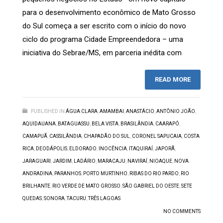
para o desenvolvimento econômico de Mato Grosso
do Sul começa a ser escrito com o início do novo
ciclo do programa Cidade Empreendedora – uma
iniciativa do Sebrae/MS, em parceria inédita com
READ MORE
PUBLISHED IN
ÁGUA CLARA
,
AMAMBAI
,
ANASTÁCIO
,
ANTÔNIO JOÃO
,
AQUIDAUANA
,
BATAGUASSU
,
BELA VISTA
,
BRASILÂNDIA
,
CAARAPÓ
,
CAMAPUÃ
,
CASSILÂNDIA
,
CHAPADÃO DO SUL
,
CORONEL SAPUCAIA
,
COSTA
RICA
,
DEODÁPOLIS
,
ELDORADO
,
INOCÊNCIA
,
ITAQUIRAÍ
,
JAPORÃ
,
JARAGUARI
,
JARDIM
,
LADÁRIO
,
MARACAJU
,
NAVIRAÍ
,
NIOAQUE
,
NOVA
ANDRADINA
,
PARANHOS
,
PORTO MURTINHO
,
RIBAS DO RIO PARDO
,
RIO
BRILHANTE
,
RIO VERDE DE MATO GROSSO
,
SÃO GABRIEL DO OESTE
,
SETE
QUEDAS
,
SONORA
,
TACURU
,
TRÊS LAGOAS
NO COMMENTS