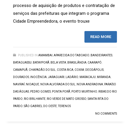
processo de aquisição de produtos e contratação de
serviços das prefeituras que integram o programa
Cidade Empreendedora, o evento trouxe
READ MORE
PUBLISHED IN
AMAMBAI
,
APARECIDA DO TABOADO
,
BANDEIRANTES
,
BATAGUASSU
,
BATAYPORÃ
,
BELA VISTA
,
BRASILÂNDIA
,
CAARAPÓ
,
CAMAPUÃ
,
CHAPADÃO DO SUL
,
COSTA RICA
,
COXIM
,
DEODÁPOLIS
,
DOURADOS
,
INOCÊNCIA
,
JARAGUARI
,
LADÁRIO
,
MARACAJU
,
MIRANDA
,
NAVIRAÍ
,
NIOAQUE
,
NOVA ALVORADA DO SUL
,
NOVA ANDRADINA
,
PARAÍSO
DAS ÁGUAS
,
PEDRO GOMES
,
PONTA PORÃ
,
PORTO MURTINHO
,
RIBAS DO RIO
PARDO
,
RIO BRILHANTE
,
RIO VERDE DE MATO GROSSO
,
SANTA RITA DO
PARDO
,
SÃO GABRIEL DO OESTE
,
TERENOS
NO COMMENTS