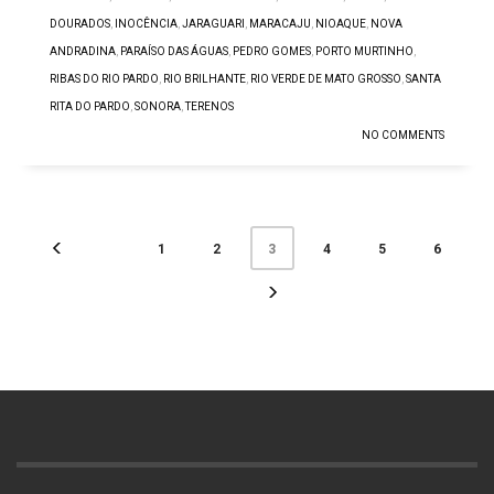
DOURADOS
,
INOCÊNCIA
,
JARAGUARI
,
MARACAJU
,
NIOAQUE
,
NOVA
ANDRADINA
,
PARAÍSO DAS ÁGUAS
,
PEDRO GOMES
,
PORTO MURTINHO
,
RIBAS DO RIO PARDO
,
RIO BRILHANTE
,
RIO VERDE DE MATO GROSSO
,
SANTA
RITA DO PARDO
,
SONORA
,
TERENOS
NO COMMENTS
1
2
4
5
6
3